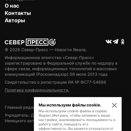
О нас
Контакты
Авторы
© 
2026
 Север-Пресс — Новости Ямала.
Информационное агентство «Север-Пресс» 
зарегистрировано в Федеральной службе по надзору в 
сфере связи, информационных технологий и массовых 
коммуникаций (Роскомнадзор) 09 июля 2013 года
Свидетельство о регистрации ИА № ФС77-54686
Политика конфиденциальности.
Мы используем файлы cookie.
Главный редактор — А.Л. Поздеев
Мы используем cookie-файлы и сервис
Учредитель: Департамент внутренней политики Ямало-
Яндекс.Метрика, чтобы запомнить ваши
настройки, анализировать посещаемость и
Ненецкого автономного округа
работу сайта, повышать его
эффективность. Вы можете отказаться от