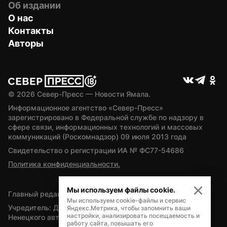
Об издании
О нас
Контакты
Авторы
© 
2026
 Север-Пресс — Новости Ямала.
Информационное агентство «Север-Пресс» 
зарегистрировано в Федеральной службе по надзору в 
сфере связи, информационных технологий и массовых 
коммуникаций (Роскомнадзор) 09 июля 2013 года
Свидетельство о регистрации ИА № ФС77-54686
Политика конфиденциальности.
Мы используем файлы cookie.
Главный редактор — А.Л. Поздеев
Мы используем cookie-файлы и сервис
Учредитель: Департамент внутренней политики Ямало-
Яндекс.Метрика, чтобы запомнить ваши
настройки, анализировать посещаемость и
Ненецкого автономного округа
работу сайта, повышать его