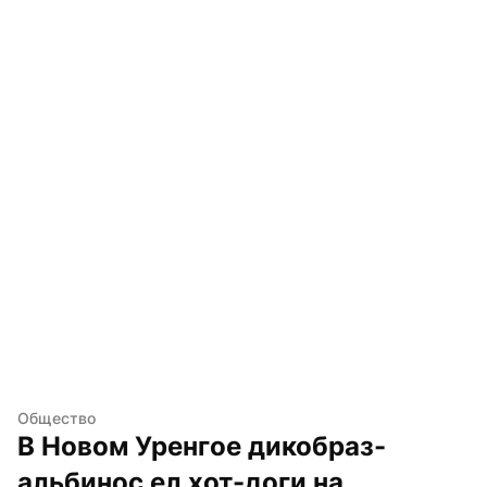
Общество
В Новом Уренгое дикобраз-
альбинос ел хот-доги на 