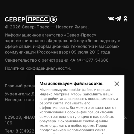
© 
2026
 Север-Пресс — Новости Ямала.
Информационное агентство «Север-Пресс» 
зарегистрировано в Федеральной службе по надзору в 
сфере связи, информационных технологий и массовых 
коммуникаций (Роскомнадзор) 09 июля 2013 года
Свидетельство о регистрации ИА № ФС77-54686
Политика конфиденциальности.
Мы используем файлы cookie.
Главный редактор — А.Л. Поздеев
Мы используем cookie-файлы и сервис
Учредитель: Департамент внутренней политики Ямало-
Яндекс.Метрика, чтобы запомнить ваши
настройки, анализировать посещаемость и
Ненецкого автономного округа
работу сайта, повышать его
эффективность. Вы можете отказаться от
использования cookie-файлов, отключив
самостоятельно эту опцию в настройках
629003, ЯНАО, Салехард, мкр. Богдана Кнунянца, д.1, каб. 
браузера. Сохраненные cookie-файлы
106
можно удалить в любое время. Перед
продолжением использования сайта,
Тел.: 8 (34922) 71262