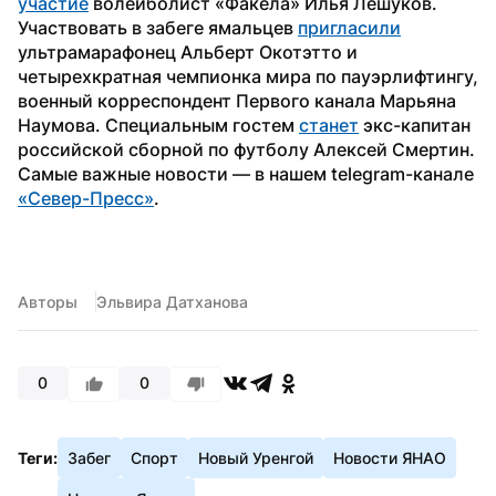
участие
 волейболист «Факела» Илья Лешуков. 
Участвовать в забеге ямальцев 
пригласили
ультрамарафонец Альберт Окотэтто и 
четырехкратная чемпионка мира по пауэрлифтингу, 
военный корреспондент Первого канала Марьяна 
Наумова. Специальным гостем 
станет
 экс-капитан 
российской сборной по футболу Алексей Смертин.
Самые важные новости — в нашем telegram-канале 
«Север-Пресс»
.
Авторы
Эльвира Датханова
0
0
Теги:
Забег
Спорт
Новый Уренгой
Новости ЯНАО