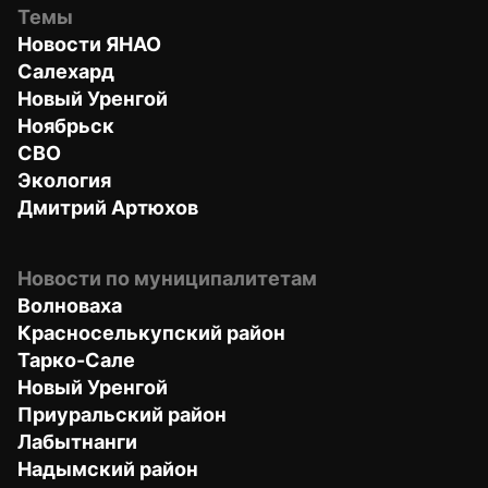
Темы
Новости ЯНАО
Салехард
Новый Уренгой
Ноябрьск
СВО
Экология
Дмитрий Артюхов
Новости по муниципалитетам
Волноваха
Красноселькупский район
Тарко-Сале
Новый Уренгой
Приуральский район
Лабытнанги
Надымский район