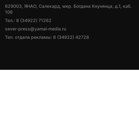
629003, ЯНАО, Салехард, мкр. Богдана Кнунянца, д.1, каб. 
106
Тел.: 8 (34922) 71262
sever-press@yamal-media.ru
Тел. отдела рекламы: 8 (34922) 42728