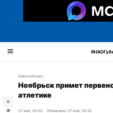
ЯНАО
Губ
Новости
Спорт
Ноябрьск примет первенс
атлетике
0
27 мая, 03:32
Обновлено: 27 мая, 03:32