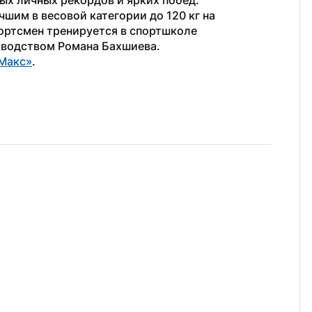
ых личных рекордов и ярких побед.
чшим в весовой категории до 120 кг на 
ортсмен тренируется в спортшколе 
оводством Романа Бахшиева.
Макс»
.