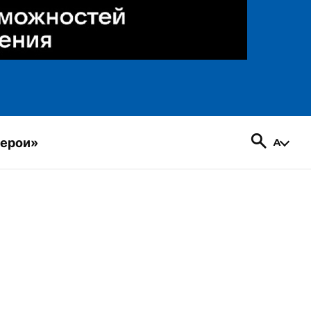
герои»