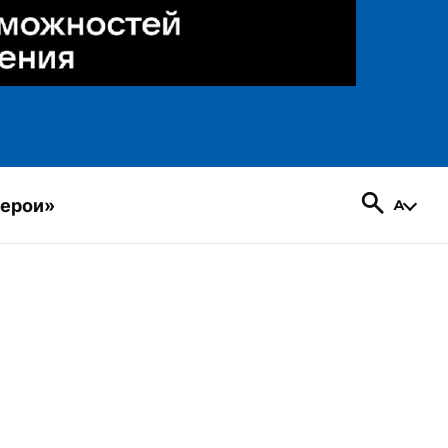
герои»