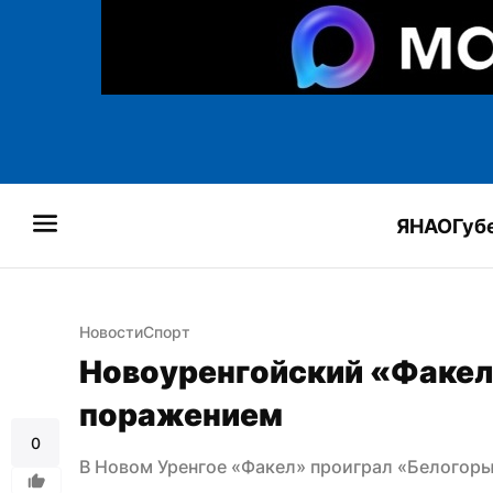
ЯНАО
Губ
Новости
Спорт
Новоуренгойский «Факел»
поражением
0
В Новом Уренгое «Факел» проиграл «Белогорь