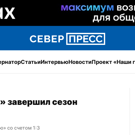
ернатор
Статьи
Интервью
Новости
Проект «Наши 
 завершил сезон 
ю» со счетом 1:3