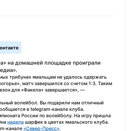
онтакте
а» на домашней площадке проиграли 
едиа».
ных трибунах ямальцам не удалось одержать 
горье», матч завершился со счетом 1:3. Таким 
сезон для «Факела» завершается», — 
льный волейбол. Вы подарили нам отличный 
ообщается в telegram-канале клуба.
мпионата России по волейболу. На игру пришла 
на 
надела
 шарфик в цветах ямальского клуба.
am-канале 
«Север-Пресс»
.