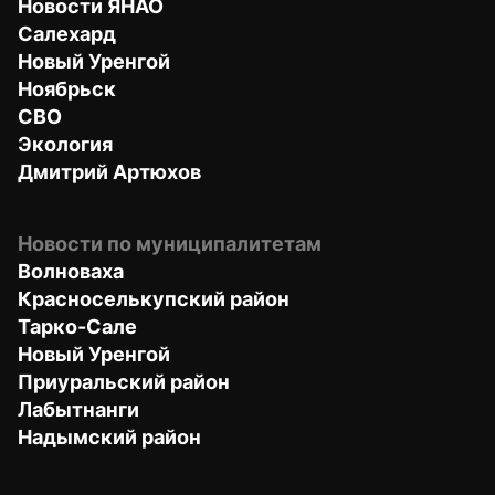
Новости ЯНАО
Салехард
Новый Уренгой
Ноябрьск
СВО
Экология
Дмитрий Артюхов
Новости по муниципалитетам
Волноваха
Красноселькупский район
Тарко-Сале
Новый Уренгой
Приуральский район
Лабытнанги
Надымский район