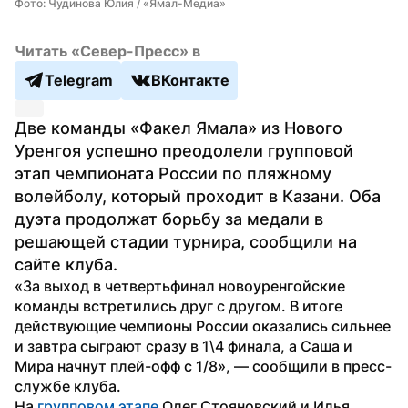
Фото: Чудинова Юлия / «Ямал-Медиа»
Читать «Север-Пресс» в
Telegram
ВКонтакте
Две команды «Факел Ямала» из Нового 
Уренгоя успешно преодолели групповой 
этап чемпионата России по пляжному 
волейболу, который проходит в Казани. Оба 
дуэта продолжат борьбу за медали в 
решающей стадии турнира, сообщили на 
сайте клуба.
«За выход в четвертьфинал новоуренгойские 
команды встретились друг с другом. В итоге 
действующие чемпионы России оказались сильнее 
и завтра сыграют сразу в 1\4 финала, а Саша и 
Мира начнут плей-офф с 1/8», — сообщили в пресс-
службе клуба.
На 
групповом этапе
 Олег Стояновский и Илья 