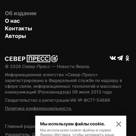
Об издании
О нас
Контакты
Авторы
© 
2026
 Север-Пресс — Новости Ямала.
Информационное агентство «Север-Пресс» 
зарегистрировано в Федеральной службе по надзору в 
сфере связи, информационных технологий и массовых 
коммуникаций (Роскомнадзор) 09 июля 2013 года
Свидетельство о регистрации ИА № ФС77-54686
Политика конфиденциальности.
Мы используем файлы cookie.
Главный редактор — А.Л. Поздеев
Мы используем cookie-файлы и сервис
Учредитель: Департамент внутренней политики Ямало-
Яндекс.Метрика, чтобы запомнить ваши