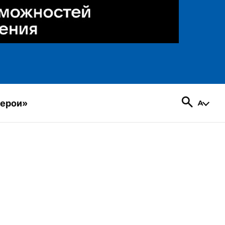
герои»