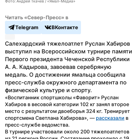
Фото: Андрей Ткачев / «Ямал-Медиа»
Читать «Север-Пресс» в
Telegram
ВКонтакте
Салехардский тяжелоатлет Руслан Хабиров 
выступил на Всероссийском турнире памяти 
Первого президента Чеченской Республики 
А. А. Кадырова, завоевав серебряную 
медаль. О достижении ямальца сообщила 
пресс-служба окружного департамента по 
физической культуре и спорту.
«Воспитанник спортшколы «Фаворит» Руслан 
Хабиров в весовой категории 102 кг занял второе 
место с результатом двоеборья 324 кг. Тренирует 
спортсмена Светлана Хабирова», — 
рассказали
 в 
пресс-службе ведомства.
В турнире участвовали около 200 тяжелоатлетов 
из 21 региона России. Состязание проходило с 19 