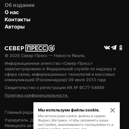
Об издании
О нас
Контакты
Авторы
© 
2026
 Север-Пресс — Новости Ямала.
Информационное агентство «Север-Пресс» 
зарегистрировано в Федеральной службе по надзору в 
сфере связи, информационных технологий и массовых 
коммуникаций (Роскомнадзор) 09 июля 2013 года
Свидетельство о регистрации ИА № ФС77-54686
Политика конфиденциальности.
Мы используем файлы cookie.
Главный редактор — А.Л. Поздеев
Мы используем cookie-файлы и сервис
Учредитель: Департамент внутренней политики Ямало-
Яндекс.Метрика, чтобы запомнить ваши
настройки, анализировать посещаемость и
Ненецкого автономного округа
работу сайта, повышать его