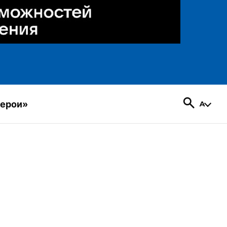
герои»