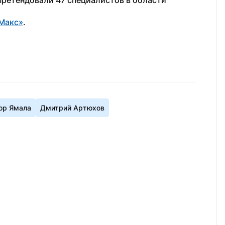
ретендовали 47 специалистов в области 
Макс»
. 
ор Ямала
Дмитрий Артюхов