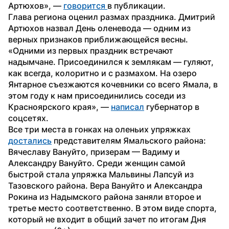
Артюхов», — 
говорится 
в публикации.
Глава региона оценил размах праздника. Дмитрий 
Артюхов назвал День оленевода — одним из 
верных признаков приближающейся весны.
«Одними из первых праздник встречают 
надымчане. Присоединился к землякам — гуляют, 
как всегда, колоритно и с размахом. На озеро 
Янтарное съезжаются кочевники со всего Ямала, в 
этом году к нам присоединились соседи из 
Красноярского края», — 
написал
 губернатор в 
соцсетях.
Все три места в гонках на оленьих упряжках 
достались
 представителям Ямальского района: 
Вячеславу Вануйто, призерам — Вадиму и 
Александру Вануйто. Среди женщин самой 
быстрой стала упряжка Мальвины Лапсуй из 
Тазовского района. Вера Вануйто и Александра 
Рокина из Надымского района заняли второе и 
третье место соответственно. В этом виде спорта, 
который не входит в общий зачет по итогам Дня 