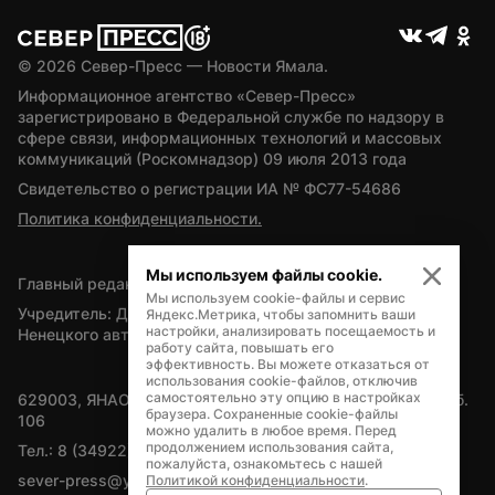
© 
2026
 Север-Пресс — Новости Ямала.
Информационное агентство «Север-Пресс» 
зарегистрировано в Федеральной службе по надзору в 
сфере связи, информационных технологий и массовых 
коммуникаций (Роскомнадзор) 09 июля 2013 года
Свидетельство о регистрации ИА № ФС77-54686
Политика конфиденциальности.
Мы используем файлы cookie.
Главный редактор — А.Л. Поздеев
Мы используем cookie-файлы и сервис
Учредитель: Департамент внутренней политики Ямало-
Яндекс.Метрика, чтобы запомнить ваши
настройки, анализировать посещаемость и
Ненецкого автономного округа
работу сайта, повышать его
эффективность. Вы можете отказаться от
использования cookie-файлов, отключив
самостоятельно эту опцию в настройках
629003, ЯНАО, Салехард, мкр. Богдана Кнунянца, д.1, каб. 
браузера. Сохраненные cookie-файлы
106
можно удалить в любое время. Перед
продолжением использования сайта,
Тел.: 8 (34922) 71262
пожалуйста, ознакомьтесь с нашей
sever-press@yamal-media.ru
Политикой конфиденциальности
.