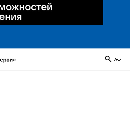
герои»