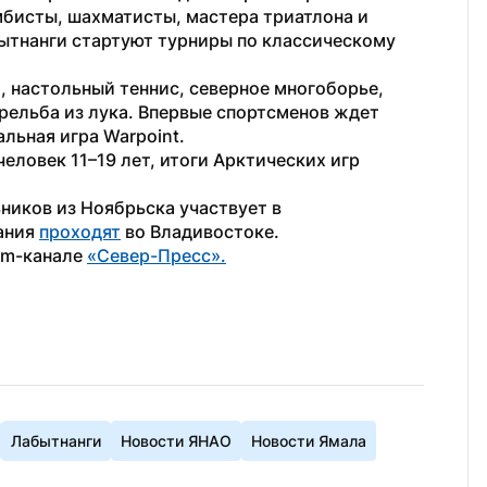
мбисты, шахматисты, мастера триатлона и 
бытнанги стартуют турниры по классическому 
 настольный теннис, северное многоборье, 
трельба из лука. Впервые спортсменов ждет 
льная игра Warpoint.
еловек 11–19 лет, итоги Арктических игр 
ников из Ноябрьска участвует в 
ания 
проходят
 во Владивостоке.
am-канале 
«Север-Пресс».
Лабытнанги
Новости ЯНАО
Новости Ямала