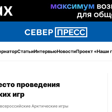
ернатор
Статьи
Интервью
Новости
Проект «Наши 
есто проведения 
их игр
 всероссийские Арктические игры