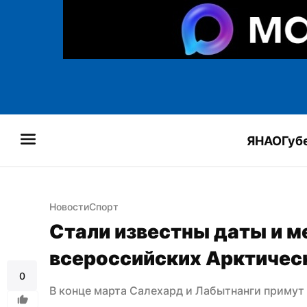
ЯНАО
Губ
Новости
Спорт
Стали известны даты и м
всероссийских Арктическ
0
В конце марта Салехард и Лабытнанги примут