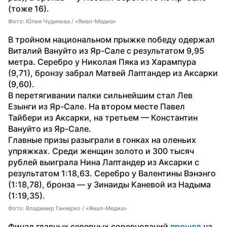
(тоже 16).
Фото: Юлия Чудинова / «Ямал-Медиа»
В тройном национальном прыжке победу одержал 
Виталий Вануйто из Яр-Сале с результатом 9,95 
метра. Серебро у Николая Пяка из Харампура 
(9,71), бронзу забрал Матвей Лаптандер из Аксарки 
(9,60).
В перетягивании палки сильнейшим стал Лев 
Езынги из Яр-Сале. На втором месте Павел 
Тайбери из Аксарки, на третьем — Константин 
Вануйто из Яр-Сале.
Главные призы разыграли в гонках на оленьих 
упряжках. Среди женщин золото и 300 тысяч 
рублей выиграла Нина Лаптандер из Аксарки с 
результатом 1:18,63. Серебро у Валентины Вэнэнго 
(1:18,78), бронза — у Зинаиды Каневой из Надыма 
(1:19,35).
Фото: Владимир Ганчерко / «Ямал-Медиа»
Финал главных северных соревнований 
прошел
 на 