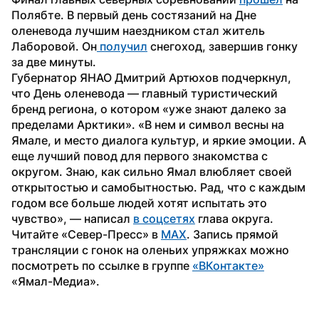
Полябте. В первый день состязаний на Дне 
оленевода лучшим наездником стал житель 
Лаборовой. Он
 получил
 снегоход, завершив гонку 
за две минуты.
Губернатор ЯНАО Дмитрий Артюхов подчеркнул, 
что День оленевода — главный туристический 
бренд региона, о котором «уже знают далеко за 
пределами Арктики». «В нем и символ весны на 
Ямале, и место диалога культур, и яркие эмоции. А 
еще лучший повод для первого знакомства с 
округом. Знаю, как сильно Ямал влюбляет своей 
открытостью и самобытностью. Рад, что с каждым 
годом все больше людей хотят испытать это 
чувство», — написал 
в соцсетях
 глава округа.
Читайте «Север-Пресс» в 
MAX
. Запись прямой 
трансляции с гонок на оленьих упряжках можно 
посмотреть по ссылке в группе 
«ВКонтакте»
«Ямал-Медиа».