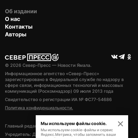
Об издании
О нас
Контакты
Авторы
© 
2026
 Север-Пресс — Новости Ямала.
Информационное агентство «Север-Пресс» 
зарегистрировано в Федеральной службе по надзору в 
сфере связи, информационных технологий и массовых 
коммуникаций (Роскомнадзор) 09 июля 2013 года
Свидетельство о регистрации ИА № ФС77-54686
Политика конфиденциальности.
Мы используем файлы cookie.
Главный редактор — А.Л. Поздеев
Мы используем cookie-файлы и сервис
Учредитель: Департамент внутренней политики Ямало-
Яндекс.Метрика, чтобы запомнить ваши