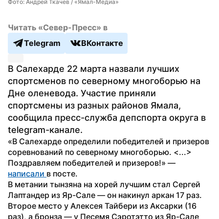
Фото: Андрей Ткачев / «Ямал-Медиа»
Читать «Север-Пресс» в
Telegram
ВКонтакте
В Салехарде 22 марта назвали лучших 
спортсменов по северному многоборью на 
Дне оленевода. Участие приняли 
спортсмены из разных районов Ямала, 
сообщила пресс-служба депспорта округа в 
telegram-канале.
«В Салехарде определили победителей и призеров 
соревнований по северному многоборью. <...> 
Поздравляем победителей и призеров!» — 
написали 
в посте.
В метании тынзяна на хорей лучшим стал Сергей 
Лаптандер из Яр-Сале — он накинул аркан 17 раз. 
Второе место у Алексея Тайбери из Аксарки (16 
раз), а бронза — у Песемя Сэротэтто из Яр-Сале 