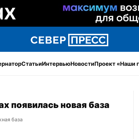
ернатор
Статьи
Интервью
Новости
Проект «Наши 
х появилась новая база
ная база