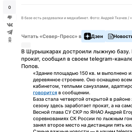
0
В базе есть раздевалки и медкабинет. Фото: Андрей Ткачев /
Читать «Север-Пресс» в
Дзен
Новост
В Шурышкарах достроили лыжную базу. 
прокат, сообщил в своем telegram-канал
Попов.
«Здание площадью 150 кв. м выполнено и
деревянное строение. Оно оснащено все
говорится
 в сообщении.
База стала четвертой открытой в районе
сезону здесь заработает прокат, а на са
Весной глава СУ СКР по ЯНАО Андрей Его
соревнованиях СК России по лыжным гон
занял второе место на дистанции пять к
Самые важные новости — в нашем telegr