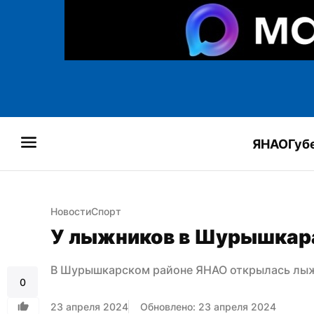
ЯНАО
Губ
Новости
Спорт
У лыжников в Шурышкара
В Шурышкарском районе ЯНАО открылась лыж
0
23 апреля 2024
Обновлено: 23 апреля 2024