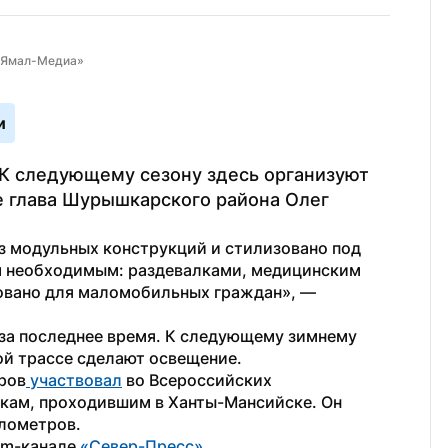
 «Ямал-Медиа»
и
К следующему сезону здесь организуют 
е глава Шурышкарского района Олег 
з модульных конструкций и стилизовано под 
м необходимым: раздевалками, медицинским 
кабинетом, теплыми санузлами, адаптировано для маломобильных граждан», — 
 за последнее время. К следующему зимнему 
мой трассе сделают освещение.
ров
 участвовал
 во Всероссийских 
кам, проходившим в Ханты-Мансийске. Он 
илометров.
am-канале 
«Север-Пресс»
. 