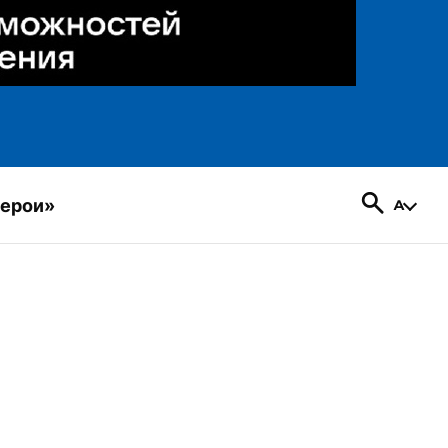
герои»