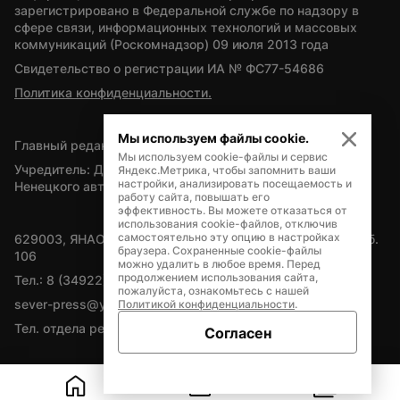
зарегистрировано в Федеральной службе по надзору в 
сфере связи, информационных технологий и массовых 
коммуникаций (Роскомнадзор) 09 июля 2013 года
Свидетельство о регистрации ИА № ФС77-54686
Политика конфиденциальности.
Мы используем файлы cookie.
Главный редактор — А.Л. Поздеев
Мы используем cookie-файлы и сервис
Учредитель: Департамент внутренней политики Ямало-
Яндекс.Метрика, чтобы запомнить ваши
настройки, анализировать посещаемость и
Ненецкого автономного округа
работу сайта, повышать его
эффективность. Вы можете отказаться от
использования cookie-файлов, отключив
самостоятельно эту опцию в настройках
629003, ЯНАО, Салехард, мкр. Богдана Кнунянца, д.1, каб. 
браузера. Сохраненные cookie-файлы
106
можно удалить в любое время. Перед
продолжением использования сайта,
Тел.: 8 (34922) 71262
пожалуйста, ознакомьтесь с нашей
sever-press@yamal-media.ru
Политикой конфиденциальности
.
Тел. отдела рекламы: 8 (34922) 42728
Согласен