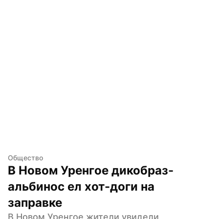
Общество
В Новом Уренгое дикобраз-
альбинос ел хот-доги на 
заправке
В Новом Уренгое жители увидели 