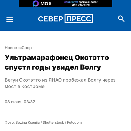
Новости
Спорт
Ультрамарафонец Окотэтто 
спустя годы увидел Волгу
Бегун Окотэтто из ЯНАО пробежал Волгу через 
мост в Костроме
08 июня, 03:32
Фото: Sozina Kseniia / Shutterstock / Fotodom