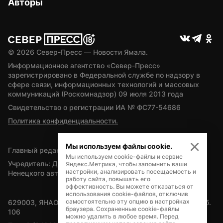
Авторы
© 
2026
 Север-Пресс — Новости Ямала.
Информационное агентство «Север-Пресс» 
зарегистрировано в Федеральной службе по надзору в 
сфере связи, информационных технологий и массовых 
коммуникаций (Роскомнадзор) 09 июля 2013 года
Свидетельство о регистрации ИА № ФС77-54686
Политика конфиденциальности.
Мы используем файлы cookie.
Главный редактор — А.Л. Поздеев
Мы используем cookie-файлы и сервис
Учредитель: Департамент внутренней политики Ямало-
Яндекс.Метрика, чтобы запомнить ваши
настройки, анализировать посещаемость и
Ненецкого автономного округа
работу сайта, повышать его
эффективность. Вы можете отказаться от
использования cookie-файлов, отключив
самостоятельно эту опцию в настройках
629003, ЯНАО, Салехард, мкр. Богдана Кнунянца, д.1, каб. 
браузера. Сохраненные cookie-файлы
106
можно удалить в любое время. Перед