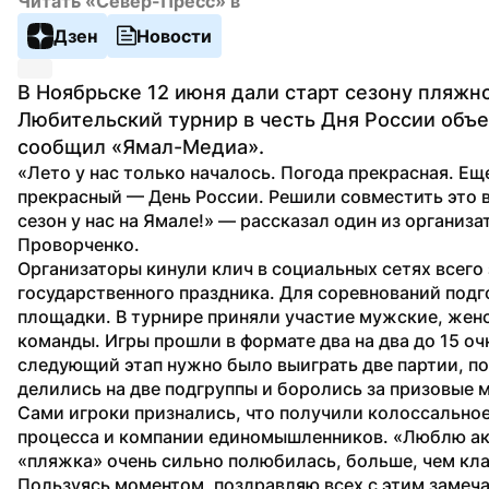
Читать «Север-Пресс» в
Дзен
Новости
В Ноябрьске 12 июня дали старт сезону пляжно
Любительский турнир в честь Дня России объед
сообщил «Ямал-Медиа».
«Лето у нас только началось. Погода прекрасная. Еще
прекрасный — День России. Решили совместить это в
сезон у нас на Ямале!» — рассказал один из организа
Проворченко.
Организаторы кинули клич в социальных сетях всего 
государственного праздника. Для соревнований подг
площадки. В турнире приняли участие мужские, женс
команды. Игры прошли в формате два на два до 15 очк
следующий этап нужно было выиграть две партии, пос
делились на две подгруппы и боролись за призовые м
Сами игроки признались, что получили колоссальное
процесса и компании единомышленников. «Люблю акт
«пляжка» очень сильно полюбилась, больше, чем кла
Пользуясь моментом, поздравляю всех с этим замеча