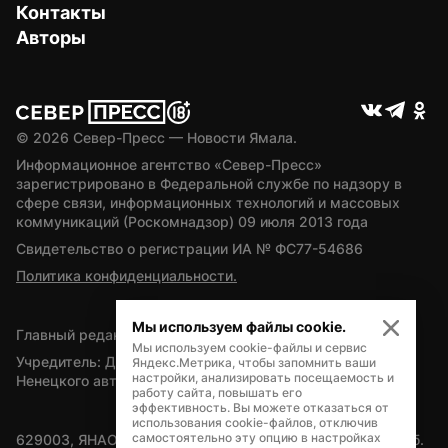
Контакты
Авторы
© 
2026
 Север-Пресс — Новости Ямала.
Информационное агентство «Север-Пресс» 
зарегистрировано в Федеральной службе по надзору в 
сфере связи, информационных технологий и массовых 
коммуникаций (Роскомнадзор) 09 июля 2013 года
Свидетельство о регистрации ИА № ФС77-54686
Политика конфиденциальности.
Мы используем файлы cookie.
Главный редактор — А.Л. Поздеев
Мы используем cookie-файлы и сервис
Учредитель: Департамент внутренней политики Ямало-
Яндекс.Метрика, чтобы запомнить ваши
настройки, анализировать посещаемость и
Ненецкого автономного округа
работу сайта, повышать его
эффективность. Вы можете отказаться от
использования cookie-файлов, отключив
самостоятельно эту опцию в настройках
629003, ЯНАО, Салехард, мкр. Богдана Кнунянца, д.1, каб. 