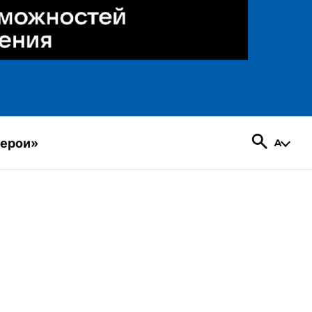
герои»