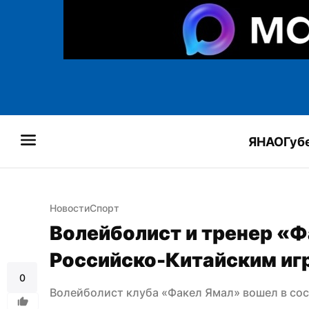
ЯНАО
Губ
Новости
Спорт
Волейболист и тренер «Фа
Российско-Китайским иг
0
Волейболист клуба «Факел Ямал» вошел в сос