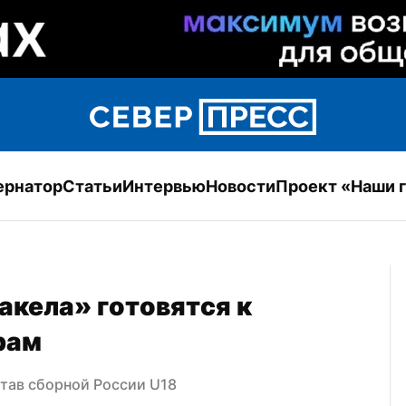
ернатор
Статьи
Интервью
Новости
Проект «Наши 
кела» готовятся к 
рам
тав сборной России U18