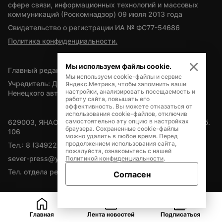
сфере связи, информационных технологий и массовых 
коммуникаций (Роскомнадзор) 09 июля 2013 года
Свидетельство о регистрации ИА № ФС77-54686
Политика конфиденциальности.
Мы используем файлы cookie.
Главный редактор — А.Л. Поздеев
Мы используем cookie-файлы и сервис
Учредитель: Департамент внутренней политики Ямало-
Яндекс.Метрика, чтобы запомнить ваши
настройки, анализировать посещаемость и
Ненецкого автономного округа
работу сайта, повышать его
эффективность. Вы можете отказаться от
использования cookie-файлов, отключив
самостоятельно эту опцию в настройках
629003, ЯНАО, Салехард, мкр. Богдана Кнунянца, д.1, каб. 
браузера. Сохраненные cookie-файлы
106
можно удалить в любое время. Перед
продолжением использования сайта,
Тел.: 8 (34922) 71262
пожалуйста, ознакомьтесь с нашей
sever-press@yamal-media.ru
Политикой конфиденциальности
.
Тел. отдела рекламы: 8 (34922) 42728
Согласен