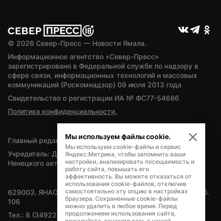
© 
2026
 Север-Пресс — Новости Ямала.
Информационное агентство «Север-Пресс» 
зарегистрировано в Федеральной службе по надзору в 
сфере связи, информационных технологий и массовых 
коммуникаций (Роскомнадзор) 09 июля 2013 года
Свидетельство о регистрации ИА № ФС77-54686
Политика конфиденциальности.
Мы используем файлы cookie.
Главный редактор — А.Л. Поздеев
Мы используем cookie-файлы и сервис
Учредитель: Департамент внутренней политики Ямало-
Яндекс.Метрика, чтобы запомнить ваши
настройки, анализировать посещаемость и
Ненецкого автономного округа
работу сайта, повышать его
эффективность. Вы можете отказаться от
использования cookie-файлов, отключив
самостоятельно эту опцию в настройках
629003, ЯНАО, Салехард, мкр. Богдана Кнунянца, д.1, каб. 
браузера. Сохраненные cookie-файлы
106
можно удалить в любое время. Перед
продолжением использования сайта,
Тел.: 8 (34922) 71262
пожалуйста, ознакомьтесь с нашей