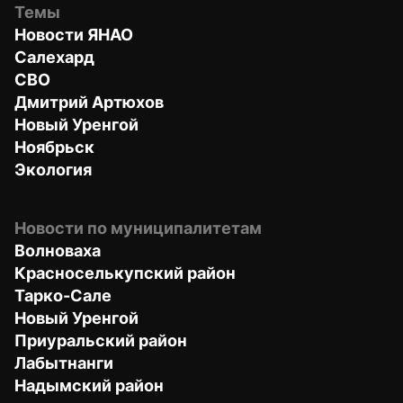
Темы
Новости ЯНАО
Салехард
СВО
Дмитрий Артюхов
Новый Уренгой
Ноябрьск
Экология
Новости по муниципалитетам
Волноваха
Красноселькупский район
Тарко-Сале
Новый Уренгой
Приуральский район
Лабытнанги
Надымский район