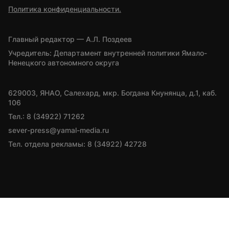
Политика конфиденциальности.
Главный редактор — А.Л. Поздеев
Учредитель: Департамент внутренней политики Ямало-
Ненецкого автономного округа
629003, ЯНАО, Салехард, мкр. Богдана Кнунянца, д.1, каб. 
106
Тел.: 8 (34922) 71262
sever-press@yamal-media.ru
Тел. отдела рекламы: 8 (34922) 42728