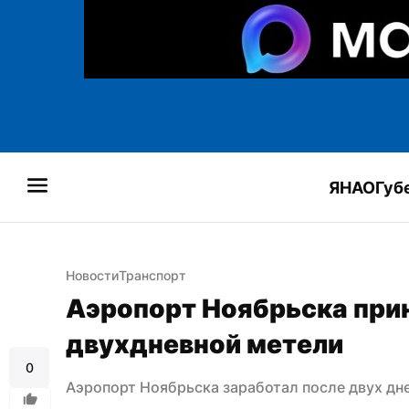
ЯНАО
Губ
Новости
Транспорт
Аэропорт Ноябрьска прин
двухдневной метели
0
Аэропорт Ноябрьска заработал после двух дн