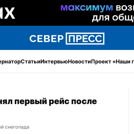
ернатор
Статьи
Интервью
Новости
Проект «Наши 
ял первый рейс после 
ей снегопада