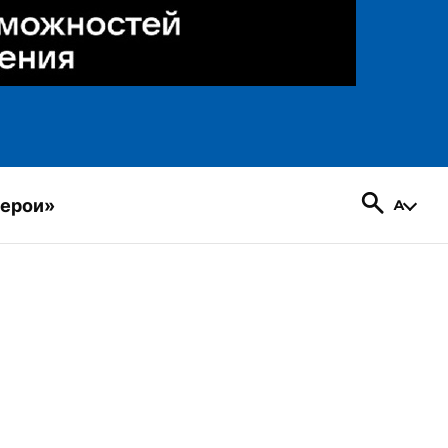
герои»