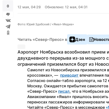
0
12 мая, 04:29
Обновлено: 12 мая, 04:31
Фото: Юрий Здебский / «Ямал-Медиа»
Читать «Север-Пресс» в
Дзен
Новост
Аэропорт Ноябрьска возобновил прием и 
двухдневного перерыва из-за мощного с
ограничений приземлился борт из Новос
Самолет из Новосибирска приземлился в аэ
кроссовках», —  
приводит
 впечатления п
Согласно онлайн-табло аэропорта, на 12 
Москву. Ожидается прибытие самолетов 
«Север-Пресс» 
писал
, что в Ноябрьске а
Авиакомпании «Ямал» пришлось вносить к
переносах пассажиров информировали ч
Читайте «Север-Пресс» в мессенджере 
«