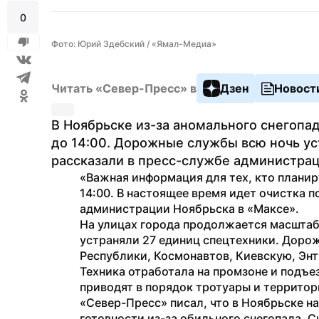
0
Фото: Юрий Здебский / «Ямал-Медиа»
Читать «Север-Пресс» в
Дзен
Новост
В Ноябрьске из-за аномального снегопад
до 14:00. Дорожные службы всю ночь уст
рассказали в пресс-службе администрац
«Важная информация для тех, кто планиру
14:00. В настоящее время идет очистка п
администрации Ноябрьска в «Максе».
На улицах города продолжается масштабн
устраняли 27 единиц спецтехники. Дорож
Республики, Космонавтов, Киевскую, Энт
Техника отработала на промзоне и подъе
приводят в порядок тротуары и территор
«Север-Пресс» писал, что в Ноябрьске на
готовности из-за обильного снегопада. С