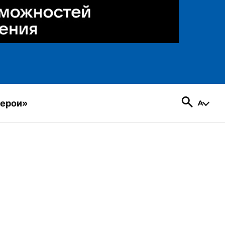
герои»