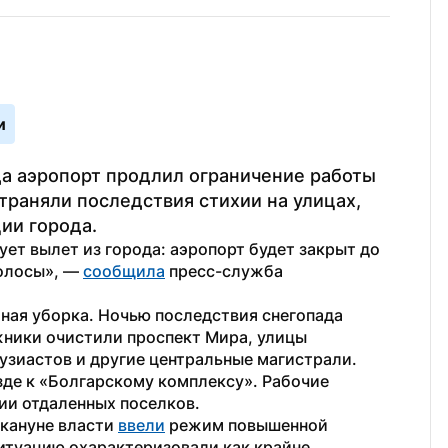
и
а аэропорт продлил ограничение работы 
раняли последствия стихии на улицах, 
ии города.
ет вылет из города: аэропорт будет закрыт до 
олосы», — 
сообщила
 пресс-служба 
ая уборка. Ночью последствия снегопада 
ники очистили проспект Мира, улицы 
узиастов и другие центральные магистрали.
зде к «Болгарскому комплексу». Рабочие 
ии отдаленных поселков.
кануне власти 
ввели
 режим повышенной 
итуацию охарактеризовали как крайне 