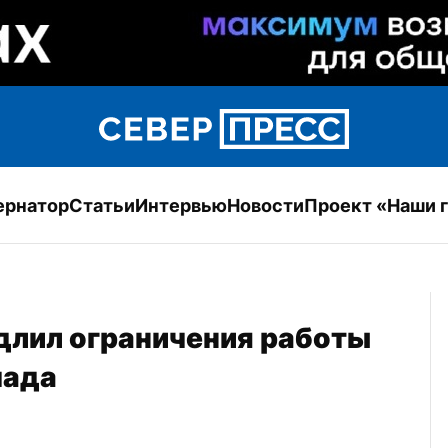
ернатор
Статьи
Интервью
Новости
Проект «Наши 
лил ограничения работы 
пада