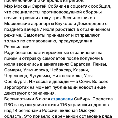
после ночной атаки дронов на регион.
Мэр Москвы Сергей Собянин в соцсетях сообщил, 
что специалисты противовоздушной обороны 
ночью отразили атаку трех беспилотников. 
Московские аэропорты Внуково и Домодедово с 
позднего вечера 7 июля работают в ограниченном 
режиме. Самолеты принимают и отправляют 
только по согласованию, предупредили в 
Росавиации.
Ради безопасности временные ограничения на 
прием и отправку самолетов после полуночи 8 
июля вводились в авиагаванях Саратова, Пензы, 
Самары, Ульяновска, Чебоксар, Казани, 
Череповца, Бугульмы, Нижнекамска, Уфы, 
Оренбурга, Ижевска и дважды — в Сочи. Во всех 
аэропортах на момент публикации новости еще 
действуют ограничения.
Беспилотники 6 июля 
атаковали
 Сибирь. Средства 
ПВО за сутки уничтожили 116 украинских дронов 
над 14 регионами России, включая Омскую 
область. Это привело к временной остановке ряда 