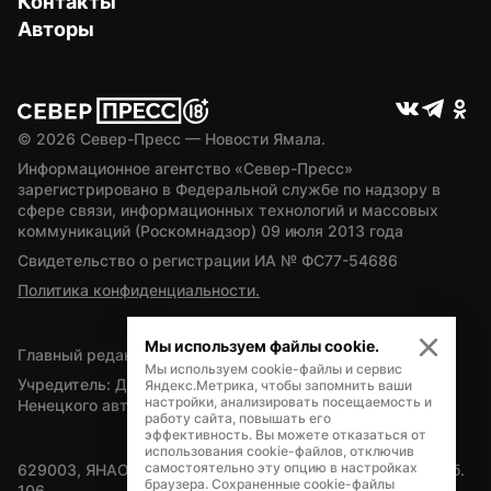
Контакты
Авторы
© 
2026
 Север-Пресс — Новости Ямала.
Информационное агентство «Север-Пресс» 
зарегистрировано в Федеральной службе по надзору в 
сфере связи, информационных технологий и массовых 
коммуникаций (Роскомнадзор) 09 июля 2013 года
Свидетельство о регистрации ИА № ФС77-54686
Политика конфиденциальности.
Мы используем файлы cookie.
Главный редактор — А.Л. Поздеев
Мы используем cookie-файлы и сервис
Учредитель: Департамент внутренней политики Ямало-
Яндекс.Метрика, чтобы запомнить ваши
настройки, анализировать посещаемость и
Ненецкого автономного округа
работу сайта, повышать его
эффективность. Вы можете отказаться от
использования cookie-файлов, отключив
самостоятельно эту опцию в настройках
629003, ЯНАО, Салехард, мкр. Богдана Кнунянца, д.1, каб. 
браузера. Сохраненные cookie-файлы
106