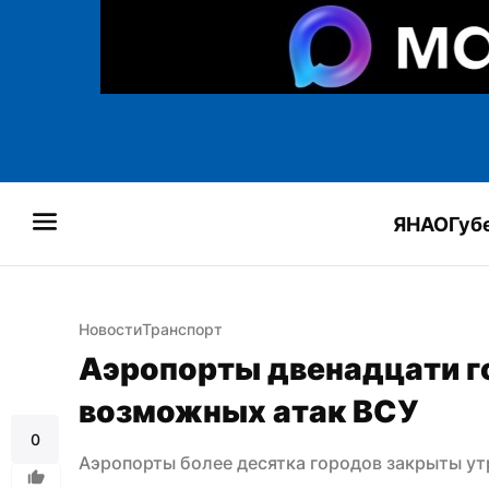
ЯНАО
Губ
Новости
Транспорт
Аэропорты двенадцати го
возможных атак ВСУ
0
Аэропорты более десятка городов закрыты ут