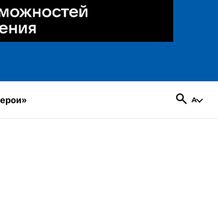
герои»