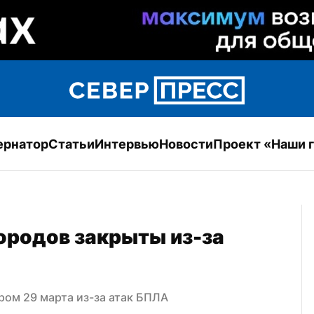
ернатор
Статьи
Интервью
Новости
Проект «Наши 
родов закрыты из-за 
ром 29 марта из-за атак БПЛА