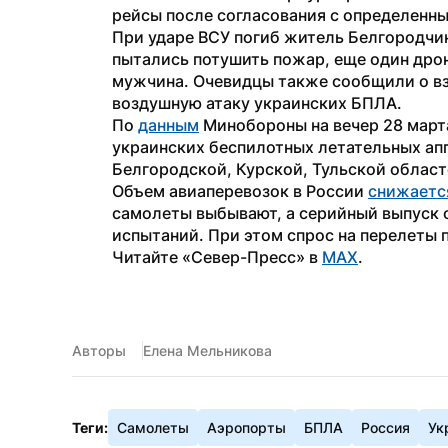
рейсы после согласования с определенн
При ударе ВСУ погиб житель Белгородчин
пытались потушить пожар, еще один дрон 
мужчина. Очевидцы также сообщили о в
воздушную атаку украинских БПЛА. 
По 
данным
 Минобороны на вечер 28 мар
украинских беспилотных летательных апп
Белгородской, Курской, Тульской област
Объем авиаперевозок в России 
снижаетс
самолеты выбывают, а серийный выпуск о
испытаний. При этом спрос на перелеты 
Читайте «Север-Пресс» в 
MAX
.
Авторы
Елена Мельникова
Теги:
Самолеты
Аэропорты
БПЛА
Россия
Ук