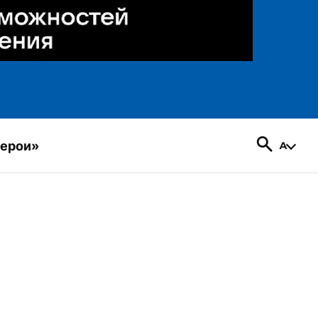
герои»