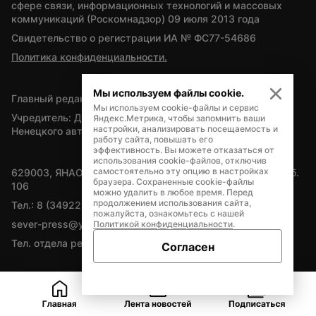
сфере связи, информационных технологий и массовых 
коммуникаций (Роскомнадзор) 09 июля 2013 года
Свидетельство о регистрации ИА № ФС77-54686
Политика конфиденциальности.
Мы используем файлы cookie.
Главный редактор — А.Л. Поздеев
Мы используем cookie-файлы и сервис
Учредитель: Департамент внутренней политики Ямало-
Яндекс.Метрика, чтобы запомнить ваши
настройки, анализировать посещаемость и
Ненецкого автономного округа
работу сайта, повышать его
эффективность. Вы можете отказаться от
использования cookie-файлов, отключив
самостоятельно эту опцию в настройках
629003, ЯНАО, Салехард, мкр. Богдана Кнунянца, д.1, каб. 
браузера. Сохраненные cookie-файлы
106
можно удалить в любое время. Перед
продолжением использования сайта,
Тел.: 8 (34922) 71262
пожалуйста, ознакомьтесь с нашей
sever-press@yamal-media.ru
Политикой конфиденциальности
.
Тел. отдела рекламы: 8 (34922) 42728
Согласен