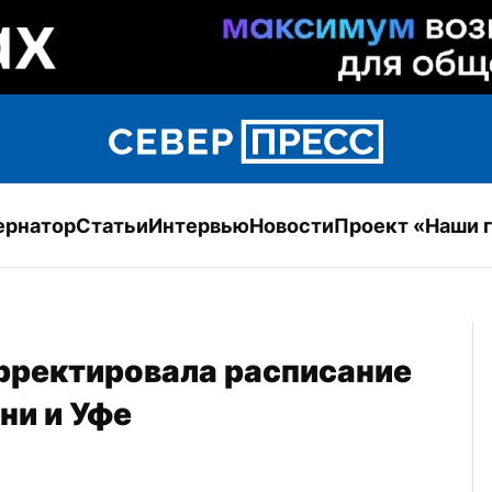
ернатор
Статьи
Интервью
Новости
Проект «Наши 
ректировала расписание 
ни и Уфе