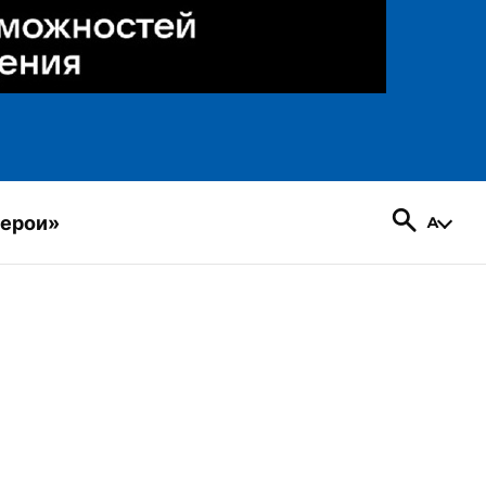
герои»