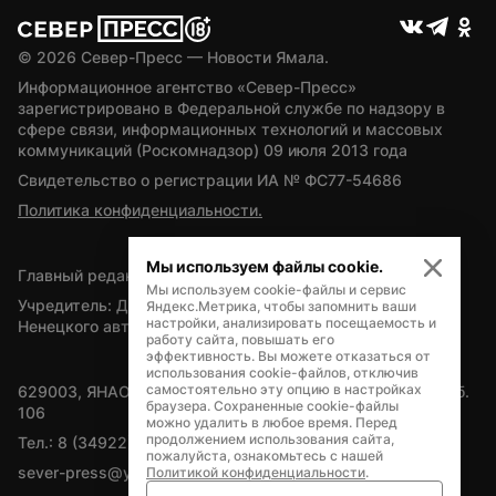
© 
2026
 Север-Пресс — Новости Ямала.
Информационное агентство «Север-Пресс» 
зарегистрировано в Федеральной службе по надзору в 
сфере связи, информационных технологий и массовых 
коммуникаций (Роскомнадзор) 09 июля 2013 года
Свидетельство о регистрации ИА № ФС77-54686
Политика конфиденциальности.
Мы используем файлы cookie.
Главный редактор — А.Л. Поздеев
Мы используем cookie-файлы и сервис
Учредитель: Департамент внутренней политики Ямало-
Яндекс.Метрика, чтобы запомнить ваши
настройки, анализировать посещаемость и
Ненецкого автономного округа
работу сайта, повышать его
эффективность. Вы можете отказаться от
использования cookie-файлов, отключив
самостоятельно эту опцию в настройках
629003, ЯНАО, Салехард, мкр. Богдана Кнунянца, д.1, каб. 
браузера. Сохраненные cookie-файлы
106
можно удалить в любое время. Перед
продолжением использования сайта,
Тел.: 8 (34922) 71262
пожалуйста, ознакомьтесь с нашей
sever-press@yamal-media.ru
Политикой конфиденциальности
.