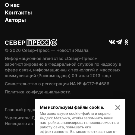
О нас
Контакты
Авторы
© 
2026
 Север-Пресс — Новости Ямала.
Информационное агентство «Север-Пресс» 
зарегистрировано в Федеральной службе по надзору в 
сфере связи, информационных технологий и массовых 
коммуникаций (Роскомнадзор) 09 июля 2013 года
Свидетельство о регистрации ИА № ФС77-54686
Политика конфиденциальности.
Мы используем файлы cookie.
Главный редактор — А.Л. Поздеев
Мы используем cookie-файлы и сервис
Учредитель: Департамент внутренней политики Ямало-
Яндекс.Метрика, чтобы запомнить ваши
настройки, анализировать посещаемость и
Ненецкого автономного округа
работу сайта, повышать его
эффективность. Вы можете отказаться от