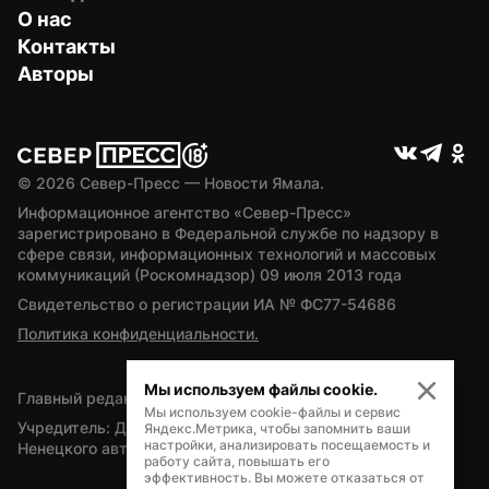
О нас
Контакты
Авторы
© 
2026
 Север-Пресс — Новости Ямала.
Информационное агентство «Север-Пресс» 
зарегистрировано в Федеральной службе по надзору в 
сфере связи, информационных технологий и массовых 
коммуникаций (Роскомнадзор) 09 июля 2013 года
Свидетельство о регистрации ИА № ФС77-54686
Политика конфиденциальности.
Мы используем файлы cookie.
Главный редактор — А.Л. Поздеев
Мы используем cookie-файлы и сервис
Учредитель: Департамент внутренней политики Ямало-
Яндекс.Метрика, чтобы запомнить ваши
настройки, анализировать посещаемость и
Ненецкого автономного округа
работу сайта, повышать его
эффективность. Вы можете отказаться от