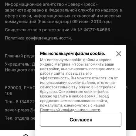
Информационное агентство «Север-Пресс» 
зарегистрировано в Федеральной службе по надзору в 
сфере связи, информационных технологий и массовых 
коммуникаций (Роскомнадзор) 09 июля 2013 года
Свидетельство о регистрации ИА № ФС77-54686
Политика конфиденциальности.
Мы используем файлы cookie.
Главный редактор — А.Л. Поздеев
Мы используем cookie-файлы и сервис
Учредитель: Департамент внутренней политики Ямало-
Яндекс.Метрика, чтобы запомнить ваши
настройки, анализировать посещаемость и
Ненецкого автономного округа
работу сайта, повышать его
эффективность. Вы можете отказаться от
использования cookie-файлов, отключив
самостоятельно эту опцию в настройках
629003, ЯНАО, Салехард, мкр. Богдана Кнунянца, д.1, каб. 
браузера. Сохраненные cookie-файлы
106
можно удалить в любое время. Перед
продолжением использования сайта,
Тел.: 8 (34922) 71262
пожалуйста, ознакомьтесь с нашей
sever-press@yamal-media.ru
Политикой конфиденциальности
.
Тел. отдела рекламы: 8 (34922) 42728
Согласен