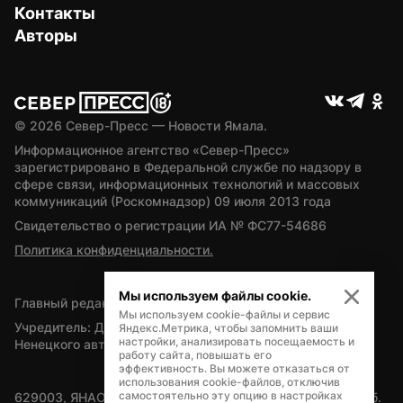
Контакты
Авторы
© 
2026
 Север-Пресс — Новости Ямала.
Информационное агентство «Север-Пресс» 
зарегистрировано в Федеральной службе по надзору в 
сфере связи, информационных технологий и массовых 
коммуникаций (Роскомнадзор) 09 июля 2013 года
Свидетельство о регистрации ИА № ФС77-54686
Политика конфиденциальности.
Мы используем файлы cookie.
Главный редактор — А.Л. Поздеев
Мы используем cookie-файлы и сервис
Учредитель: Департамент внутренней политики Ямало-
Яндекс.Метрика, чтобы запомнить ваши
настройки, анализировать посещаемость и
Ненецкого автономного округа
работу сайта, повышать его
эффективность. Вы можете отказаться от
использования cookie-файлов, отключив
самостоятельно эту опцию в настройках
629003, ЯНАО, Салехард, мкр. Богдана Кнунянца, д.1, каб. 