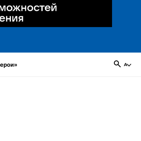
герои»