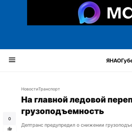
ЯНАО
Губ
Новости
Транспорт
На главной ледовой переп
грузоподъемность
0
Дептранс предупредил о снижении грузоподъ