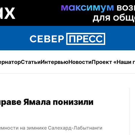
ернатор
Статьи
Интервью
Новости
Проект «Наши 
раве Ямала понизили 
емности на зимнике Салехард-Лабытнанги