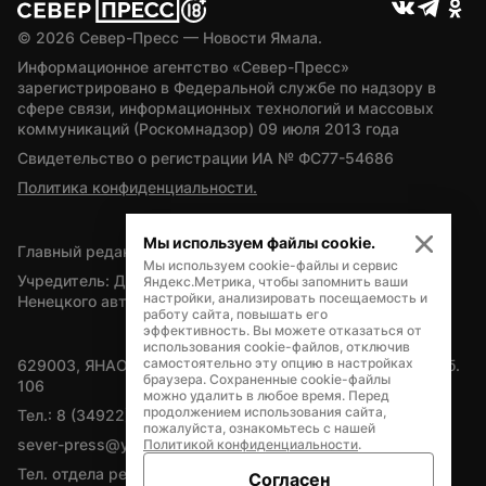
© 
2026
 Север-Пресс — Новости Ямала.
Информационное агентство «Север-Пресс» 
зарегистрировано в Федеральной службе по надзору в 
сфере связи, информационных технологий и массовых 
коммуникаций (Роскомнадзор) 09 июля 2013 года
Свидетельство о регистрации ИА № ФС77-54686
Политика конфиденциальности.
Мы используем файлы cookie.
Главный редактор — А.Л. Поздеев
Мы используем cookie-файлы и сервис
Учредитель: Департамент внутренней политики Ямало-
Яндекс.Метрика, чтобы запомнить ваши
настройки, анализировать посещаемость и
Ненецкого автономного округа
работу сайта, повышать его
эффективность. Вы можете отказаться от
использования cookie-файлов, отключив
самостоятельно эту опцию в настройках
629003, ЯНАО, Салехард, мкр. Богдана Кнунянца, д.1, каб. 
браузера. Сохраненные cookie-файлы
106
можно удалить в любое время. Перед
продолжением использования сайта,
Тел.: 8 (34922) 71262
пожалуйста, ознакомьтесь с нашей
sever-press@yamal-media.ru
Политикой конфиденциальности
.
Тел. отдела рекламы: 8 (34922) 42728
Согласен