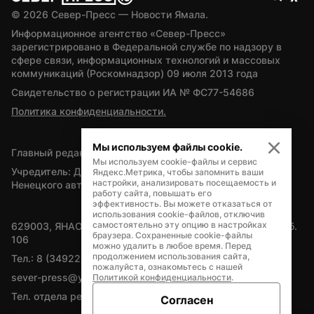
© 
2026
 Север-Пресс — Новости Ямала.
Информационное агентство «Север-Пресс» 
зарегистрировано в Федеральной службе по надзору в 
сфере связи, информационных технологий и массовых 
коммуникаций (Роскомнадзор) 09 июля 2013 года
Свидетельство о регистрации ИА № ФС77-54686
Политика конфиденциальности.
Мы используем файлы cookie.
Главный редактор — А.Л. Поздеев
Мы используем cookie-файлы и сервис
Учредитель: Департамент внутренней политики Ямало-
Яндекс.Метрика, чтобы запомнить ваши
настройки, анализировать посещаемость и
Ненецкого автономного округа
работу сайта, повышать его
эффективность. Вы можете отказаться от
использования cookie-файлов, отключив
самостоятельно эту опцию в настройках
629003, ЯНАО, Салехард, мкр. Богдана Кнунянца, д.1, каб. 
браузера. Сохраненные cookie-файлы
106
можно удалить в любое время. Перед
продолжением использования сайта,
Тел.: 8 (34922) 71262
пожалуйста, ознакомьтесь с нашей
sever-press@yamal-media.ru
Политикой конфиденциальности
.
Тел. отдела рекламы: 8 (34922) 42728
Согласен