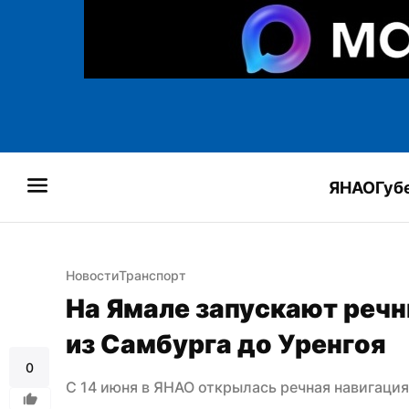
ЯНАО
Губ
Новости
Транспорт
На Ямале запускают речн
из Самбурга до Уренгоя
0
С 14 июня в ЯНАО открылась речная навигация