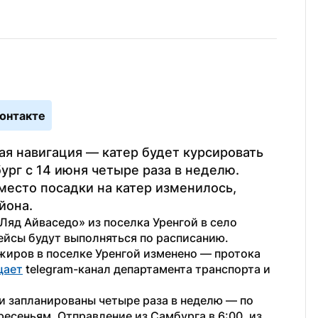
онтакте
я навигация — катер будет курсировать 
рг с 14 июня четыре раза в неделю. 
есто посадки на катер изменилось, 
йона. 
Ляд Айваседо» из поселка Уренгой в село 
ейсы будут выполняться по расписанию. 
иров в поселке Уренгой изменено — протока 
щает
 telegram-канал департамента транспорта и 
 запланированы четыре раза в неделю — по 
есеньям. Отправление из Самбурга в 6:00, из 