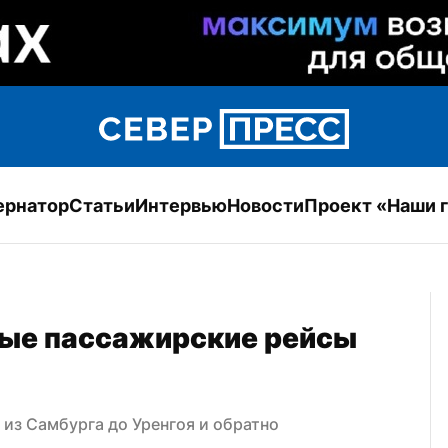
ернатор
Статьи
Интервью
Новости
Проект «Наши 
ые пассажирские рейсы 
 из Самбурга до Уренгоя и обратно