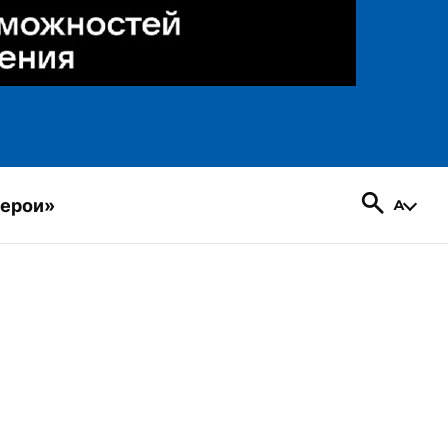
герои»