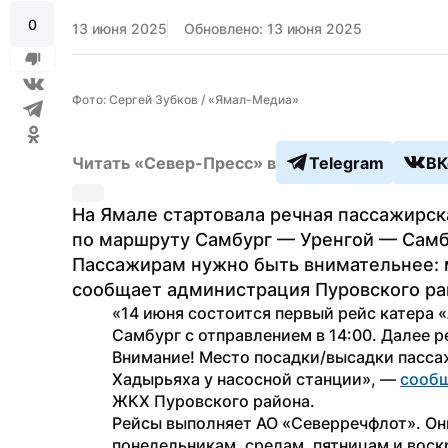
0
13 июня 2025
Обновлено: 13 июня 2025
Фото: Сергей Зубков / «Ямал-Медиа»
Читать «Север-Пресс» в
Telegram
ВК
На Ямале стартовала речная пассажирска
по маршруту Самбург — Уренгой — Самбу
Пассажирам нужно быть внимательнее: м
сообщает администрация Пуровского ра
«14 июня состоится первый рейс катера «
Самбург с отправлением в 14:00. Далее р
Внимание! Место посадки/высадки пассаж
Хадырьяха у насосной станции», — 
сооб
ЖКХ Пуровского района.
Рейсы выполняет АО «Северречфлот». Они
понедельникам, средам, пятницам и воскр