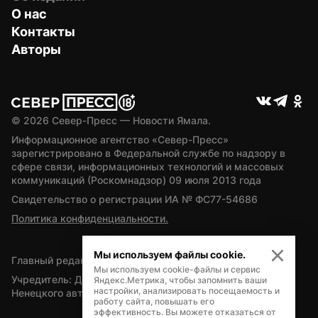
О нас
Контакты
Авторы
© 
2026
 Север-Пресс — Новости Ямала.
Информационное агентство «Север-Пресс» 
зарегистрировано в Федеральной службе по надзору в 
сфере связи, информационных технологий и массовых 
коммуникаций (Роскомнадзор) 09 июля 2013 года
Свидетельство о регистрации ИА № ФС77-54686
Политика конфиденциальности.
Мы используем файлы cookie.
Главный редактор — А.Л. Поздеев
Мы используем cookie-файлы и сервис
Учредитель: Департамент внутренней политики Ямало-
Яндекс.Метрика, чтобы запомнить ваши
настройки, анализировать посещаемость и
Ненецкого автономного округа
работу сайта, повышать его
эффективность. Вы можете отказаться от