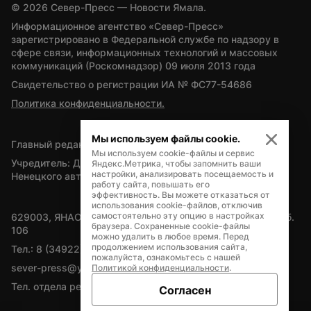
© 
2026
 Север-Пресс — Новости Ямала.
Информационное агентство «Север-Пресс» 
зарегистрировано в Федеральной службе по надзору в 
сфере связи, информационных технологий и массовых 
коммуникаций (Роскомнадзор) 09 июля 2013 года
Свидетельство о регистрации ИА № ФС77-54686
Политика конфиденциальности.
Мы используем файлы cookie.
Главный редактор — А.Л. Поздеев
Мы используем cookie-файлы и сервис
Учредитель: Департамент внутренней политики Ямало-
Яндекс.Метрика, чтобы запомнить ваши
настройки, анализировать посещаемость и
Ненецкого автономного округа
работу сайта, повышать его
эффективность. Вы можете отказаться от
использования cookie-файлов, отключив
самостоятельно эту опцию в настройках
629003, ЯНАО, Салехард, мкр. Богдана Кнунянца, д.1, каб. 
браузера. Сохраненные cookie-файлы
106
можно удалить в любое время. Перед
продолжением использования сайта,
Тел.: 8 (34922) 71262
пожалуйста, ознакомьтесь с нашей
sever-press@yamal-media.ru
Политикой конфиденциальности
.
Тел. отдела рекламы: 8 (34922) 42728
Согласен