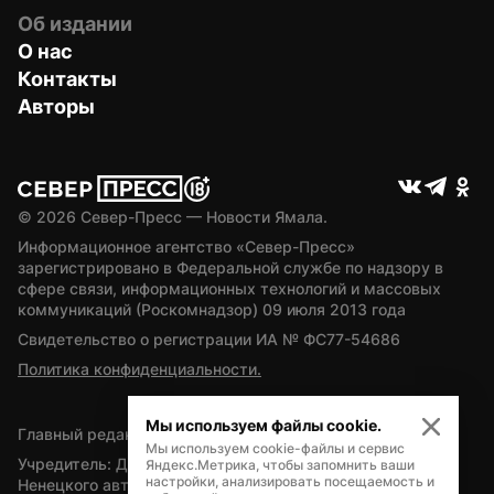
Об издании
О нас
Контакты
Авторы
© 
2026
 Север-Пресс — Новости Ямала.
Информационное агентство «Север-Пресс» 
зарегистрировано в Федеральной службе по надзору в 
сфере связи, информационных технологий и массовых 
коммуникаций (Роскомнадзор) 09 июля 2013 года
Свидетельство о регистрации ИА № ФС77-54686
Политика конфиденциальности.
Мы используем файлы cookie.
Главный редактор — А.Л. Поздеев
Мы используем cookie-файлы и сервис
Учредитель: Департамент внутренней политики Ямало-
Яндекс.Метрика, чтобы запомнить ваши
настройки, анализировать посещаемость и
Ненецкого автономного округа