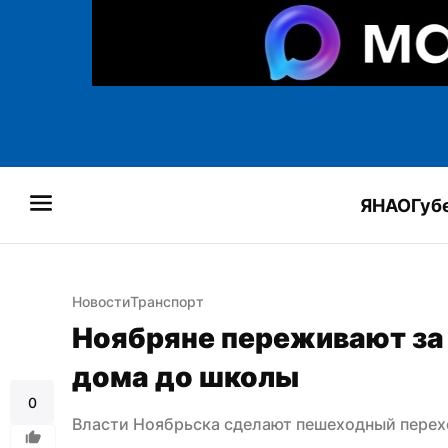
ЯНАО
Губ
Новости
Транспорт
Ноябряне переживают за 
дома до школы
0
Власти Ноябрьска сделают пешеходный перех