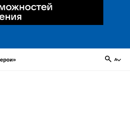
герои»