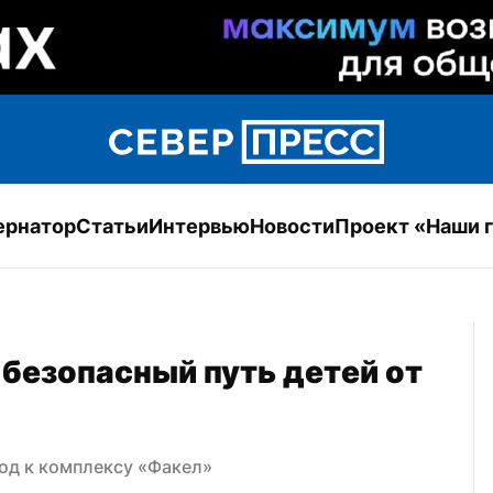
ернатор
Статьи
Интервью
Новости
Проект «Наши 
безопасный путь детей от 
од к комплексу «Факел»