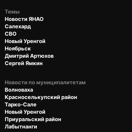
Темы
Новости ЯНАО
Салехард
СВО
Новый Уренгой
Ноябрьск
Дмитрий Артюхов
Сергей Ямкин
Новости по муниципалитетам
Волноваха
Красноселькупский район
Тарко-Сале
Новый Уренгой
Приуральский район
Лабытнанги