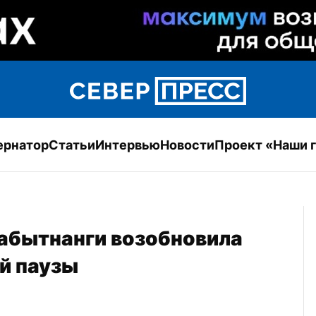
ернатор
Статьи
Интервью
Новости
Проект «Наши 
абытнанги возобновила 
й паузы