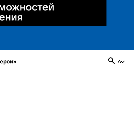
герои»