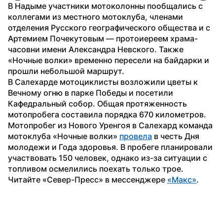
В Надыме участники мотоколонны пообщались с 
коллегами из местного мотоклуба, членами 
отделения Русского географического общества и с 
Артемием Почекутовым — протоиереем храма-
часовни имени Александра Невского. Также 
«Ночные волки» временно пересели на байдарки и 
прошли небольшой маршрут.
В Салехарде мотоциклисты возложили цветы к 
Вечному огню в парке Победы и посетили 
Кафедральный собор. Общая протяженность 
мотопробега составила порядка 670 километров.
Мотопробег из Нового Уренгоя в Салехард команда 
мотоклуба «Ночные волки» 
провела
 в честь Дня 
молодежи и Года здоровья. В пробеге планировали 
участвовать 150 человек, однако из-за ситуации с 
топливом осмелились поехать только трое.
Читайте «Север-Пресс» в мессенджере 
«Mакс»
.