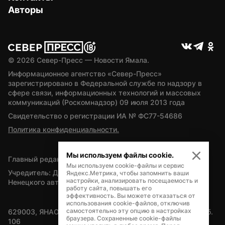
Авторы
© 
2026
 Север-Пресс — Новости Ямала.
Информационное агентство «Север-Пресс» 
зарегистрировано в Федеральной службе по надзору в 
сфере связи, информационных технологий и массовых 
коммуникаций (Роскомнадзор) 09 июля 2013 года
Свидетельство о регистрации ИА № ФС77-54686
Политика конфиденциальности.
Мы используем файлы cookie.
Главный редактор — А.Л. Поздеев
Мы используем cookie-файлы и сервис
Учредитель: Департамент внутренней политики Ямало-
Яндекс.Метрика, чтобы запомнить ваши
настройки, анализировать посещаемость и
Ненецкого автономного округа
работу сайта, повышать его
эффективность. Вы можете отказаться от
использования cookie-файлов, отключив
самостоятельно эту опцию в настройках
629003, ЯНАО, Салехард, мкр. Богдана Кнунянца, д.1, каб. 
браузера. Сохраненные cookie-файлы
106