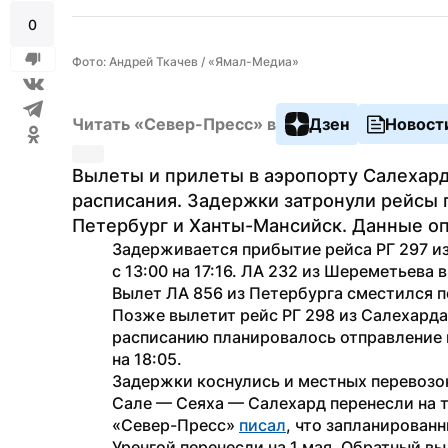
0
Фото: Андрей Ткачев / «Ямал-Медиа»
Читать «Север-Пресс» в
Дзен
Новост
Вылеты и прилеты в аэропорту Салехард
расписания. Задержки затронули рейсы 
Петербург и Ханты-Мансийск. Данные оп
Задерживается прибытие рейса РГ 297 из
с 13:00 на 17:16. ЛА 232 из Шереметьева 
Вылет ЛА 856 из Петербурга сместился поч
Позже вылетит рейс РГ 298 из Салехарда
расписанию планировалось отправление в 
на 18:05.
Задержки коснулись и местных перевозо
Сале — Сеяха — Салехард перенесли на три
«Север-Пресс» 
писал
, что запланированн
Уренгой перенесли на 1 мая. Обратный в