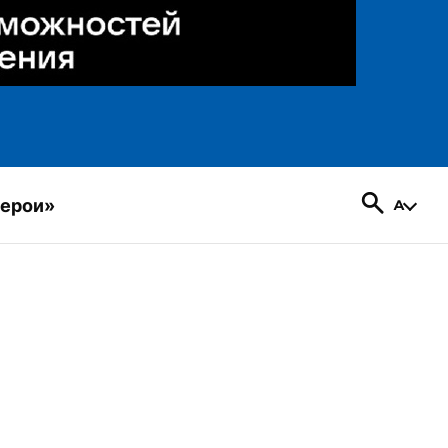
герои»