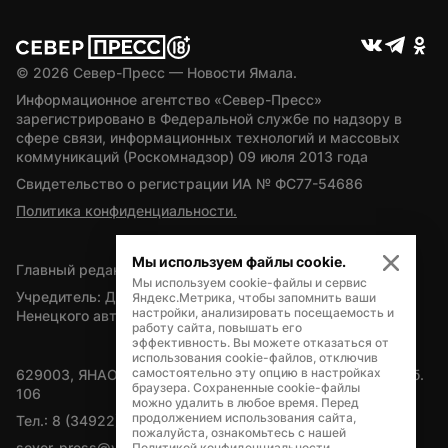
© 
2026
 Север-Пресс — Новости Ямала.
Информационное агентство «Север-Пресс» 
зарегистрировано в Федеральной службе по надзору в 
сфере связи, информационных технологий и массовых 
коммуникаций (Роскомнадзор) 09 июля 2013 года
Свидетельство о регистрации ИА № ФС77-54686
Политика конфиденциальности.
Мы используем файлы cookie.
Главный редактор — А.Л. Поздеев
Мы используем cookie-файлы и сервис
Учредитель: Департамент внутренней политики Ямало-
Яндекс.Метрика, чтобы запомнить ваши
настройки, анализировать посещаемость и
Ненецкого автономного округа
работу сайта, повышать его
эффективность. Вы можете отказаться от
использования cookie-файлов, отключив
самостоятельно эту опцию в настройках
629003, ЯНАО, Салехард, мкр. Богдана Кнунянца, д.1, каб. 
браузера. Сохраненные cookie-файлы
106
можно удалить в любое время. Перед
продолжением использования сайта,
Тел.: 8 (34922) 71262
пожалуйста, ознакомьтесь с нашей
sever-press@yamal-media.ru
Политикой конфиденциальности
.